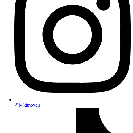
@b4kimoveis