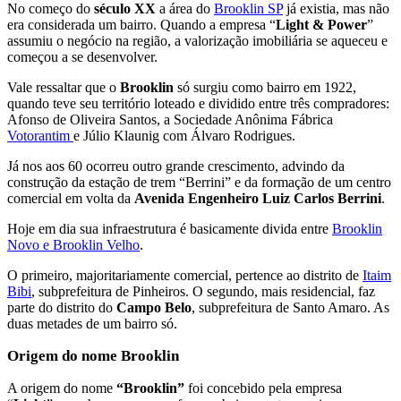
No começo do
século XX
a área do
Brooklin SP
já existia, mas não
era considerada um bairro. Quando a empresa “
Light & Power
”
assumiu o negócio na região, a valorização imobiliária se aqueceu e
começou a se desenvolver.
Vale ressaltar que o
Brooklin
só surgiu como bairro em 1922,
quando teve seu território loteado e dividido entre três compradores:
Afonso de Oliveira Santos, a Sociedade Anônima Fábrica
Votorantim
e Júlio Klaunig com Álvaro Rodrigues.
Já nos aos 60 ocorreu outro grande crescimento, advindo da
construção da estação de trem “Berrini” e da formação de um centro
comercial em volta da
Avenida Engenheiro Luiz Carlos Berrini
.
Hoje em dia sua infraestrutura é basicamente divida entre
Brooklin
Novo e Brooklin Velho
.
O primeiro, majoritariamente comercial, pertence ao distrito de
Itaim
Bibi
, subprefeitura de Pinheiros. O segundo, mais residencial, faz
parte do distrito do
Campo Belo
, subprefeitura de Santo Amaro. As
duas metades de um bairro só.
Origem do nome Brooklin
A origem do nome
“Brooklin”
foi concebido pela empresa