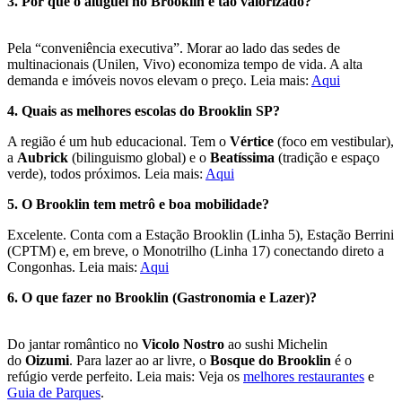
3. Por que o aluguel no Brooklin é tão valorizado?
Pela “conveniência executiva”. Morar ao lado das sedes de
multinacionais (Unilen, Vivo) economiza tempo de vida. A alta
demanda e imóveis novos elevam o preço. Leia mais:
Aqui
4. Quais as melhores escolas do B
rooklin SP
?
A região é um hub educacional. Tem o
Vértice
(foco em vestibular),
a
Aubrick
(bilinguismo global) e o
Beatíssima
(tradição e espaço
verde), todos próximos. Leia mais:
Aqui
5. O Brooklin tem metrô e boa mobilidade?
Excelente. Conta com a Estação Brooklin (Linha 5), Estação Berrini
(CPTM) e, em breve, o Monotrilho (Linha 17) conectando direto a
Congonhas. Leia mais:
Aqui
6. O que fazer no Brooklin (Gastronomia e Lazer)?
Do jantar romântico no
Vicolo Nostro
ao sushi Michelin
do
Oizumi
. Para lazer ao ar livre, o
Bosque do Brooklin
é o
refúgio verde perfeito. Leia mais: Veja os
melhores restaurantes
e
Guia de Parques
.