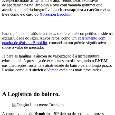
A especificidade da demanda é alta. Temos listas exclusivas
de apartamentos no Brooklin Novo com varanda gourmet que
atendem ao critério inegociável da
churrasqueira
a
carvão
e vista
livre como é o caso do
Xpression Brooklin
.
Para o público de altíssima renda, o diferencial competitivo reside na
exclusividade do lazer. Ativos raros, como um
apartamento com
quadra de tênis no Brooklin
, comandam um prêmio significativo
sobre o valor de mercado.
Já para as famílias, a âncora de valorização é a infraestrutura
educacional. A presença de excelentes escolas segundo o
ENEM
nas imediações, sustenta a atratividade do bairro para o longo prazo.
Escolas como o
Aubrick
e
Vertice
estão nas mais procuradas.
A Logística do bairro.
A conectividade do
Brooklin – SP
deixou de ser uma promessa